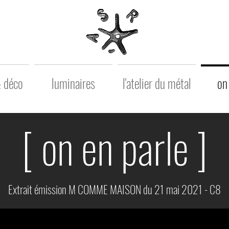
& déco
luminaires
l'atelier du métal
on
[ on en parle ]
Extrait émission M COMME MAISON du 21 mai 2021 - C8