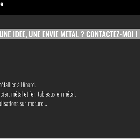
UNE IDEE, UNE ENVIE METAL ? CONTACTEZ-MOI !
étallier à Dinard.
cier, métal et fer, tableaux en métal,
alisations sur-mesure...